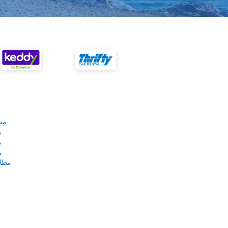
مط
م
م
م
مطار