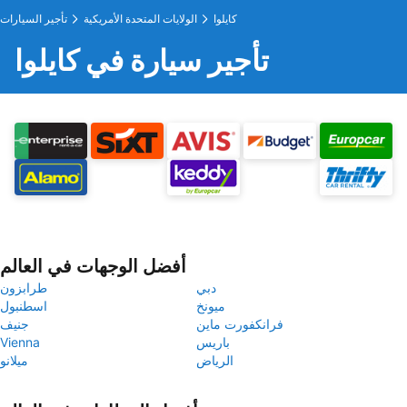
كايلوا
الولايات المتحدة الأمريكية
تأجير السيارات
تأجير سيارة في كايلوا
أفضل الوجهات في العالم
دبي
طرابزون
ميونخ
اسطنبول
فرانكفورت ماين
جنيف
باريس
Vienna
الرياض
ميلانو