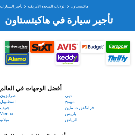
هاكيتستاون
الولايات المتحدة الأمريكية
تأجير السيارات
تأجير سيارة في هاكيتستاون
أفضل الوجهات في العالم
دبي
طرابزون
ميونخ
اسطنبول
فرانكفورت ماين
جنيف
باريس
Vienna
الرياض
ميلانو