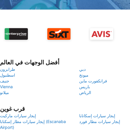
أفضل الوجهات في العالم
دبي
طرابزون
ميونخ
اسطنبول
فرانكفورت ماين
جنيف
باريس
Vienna
الرياض
ميلانو
قرب غوين
إيجار سيارات إسكانابا
إيجار سيارات ماركيت
إيجار سيارات مطار فورد
إيجار سيارات مطار إسكنابا (Escanaba
Airport)