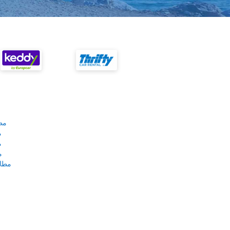
مط
م
م
م
مطار