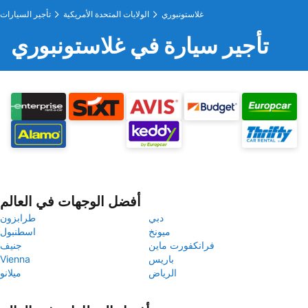
غلاستونبوري
الولايات المتحدة الأمريكية
تأجير السيارات
تأجير سيارة في غلاستونبوري
أفضل الوجهات في العالم
دبي
طرابزون
ميونخ
اسطنبول
فرانكفورت ماين
جنيف
باريس
Vienna
الرياض
ميلانو