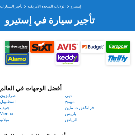
إستيرو
الولايات المتحدة الأمريكية
تأجير السيارات
تأجير سيارة في إستيرو
أفضل الوجهات في العالم
دبي
طرابزون
ميونخ
اسطنبول
فرانكفورت ماين
جنيف
باريس
Vienna
الرياض
ميلانو