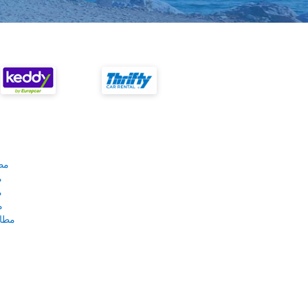
مط
م
م
م
مطار