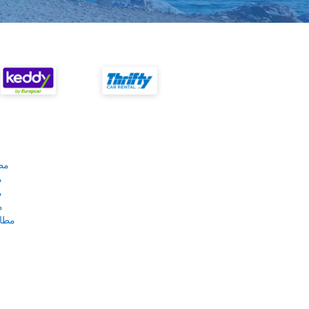
مط
م
م
م
مطار