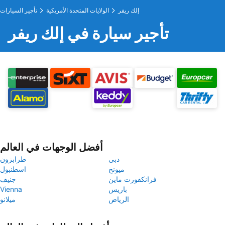
إلك ريفر
الولايات المتحدة الأمريكية
تأجير السيارات
تأجير سيارة في إلك ريفر
أفضل الوجهات في العالم
دبي
طرابزون
ميونخ
اسطنبول
فرانكفورت ماين
جنيف
باريس
Vienna
الرياض
ميلانو