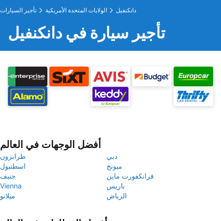
دانكنفيل
الولايات المتحدة الأمريكية
تأجير السيارات
تأجير سيارة في دانكنفيل
أفضل الوجهات في العالم
دبي
طرابزون
ميونخ
اسطنبول
فرانكفورت ماين
جنيف
باريس
Vienna
الرياض
ميلانو