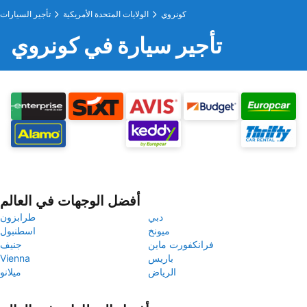
كونروي
الولايات المتحدة الأمريكية
تأجير السيارات
تأجير سيارة في كونروي
أفضل الوجهات في العالم
دبي
طرابزون
ميونخ
اسطنبول
فرانكفورت ماين
جنيف
باريس
Vienna
الرياض
ميلانو