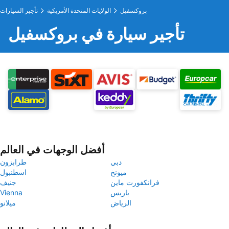
بروكسفيل
الولايات المتحدة الأمريكية
تأجير السيارات
تأجير سيارة في بروكسفيل
أفضل الوجهات في العالم
دبي
طرابزون
ميونخ
اسطنبول
فرانكفورت ماين
جنيف
باريس
Vienna
الرياض
ميلانو