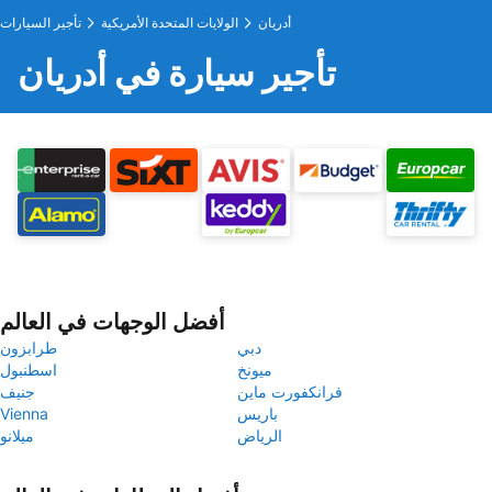
أدريان
الولايات المتحدة الأمريكية
تأجير السيارات
تأجير سيارة في أدريان
أفضل الوجهات في العالم
دبي
طرابزون
ميونخ
اسطنبول
فرانكفورت ماين
جنيف
باريس
Vienna
الرياض
ميلانو