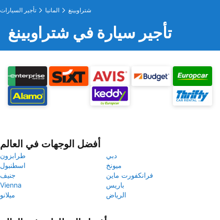
شتراوبينغ
المانيا
تأجير السيارات
تأجير سيارة في شتراوبينغ
أفضل الوجهات في العالم
دبي
طرابزون
ميونخ
اسطنبول
فرانكفورت ماين
جنيف
باريس
Vienna
الرياض
ميلانو