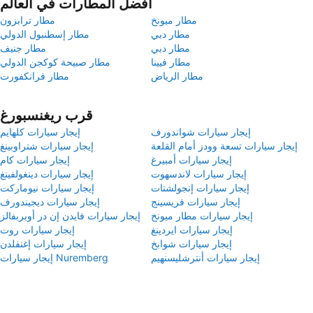
أفضل المطارات في العالم
مطار ميونخ
مطار ترابزون
مطار دبي
مطار إسطنبول الدولي
مطار دبي
مطار جنيف
مطار فيينا
مطار صبيحة كوكجن الدولي
مطار الرياض
مطار فرانكفورت
قرب ريغنسبورغ
إيجار سيارات شواندورف
إيجار سيارات كلهايم
إيجار سيارات تسعة وودز أمام القلعة
إيجار سيارات شتراوبينغ
إيجار سيارات أمبيرغ
إيجار سيارات كام
إيجار سيارات لاندسهوت
إيجار سيارات دينغولفينغ
إيجار سيارات إنجولشتات
إيجار سيارات نيوماركت
إيجار سيارات فريسينج
إيجار سيارات ديجيندورف
إيجار سيارات مطار ميونخ
إيجار سيارات فايدن إن در أوبربفالز
إيجار سيارات ايردينغ
إيجار سيارات روت
إيجار سيارات شوابخ
إيجار سيارات إغنفلدن
إيجار سيارات أنترشليسنهيم
إيجار سيارات Nuremberg