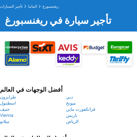
ريغنسبورغ
المانيا
تأجير السيارات
تأجير سيارة في ريغنسبورغ
أفضل الوجهات في العالم
دبي
طرابزون
ميونخ
اسطنبول
فرانكفورت ماين
جنيف
باريس
Vienna
الرياض
ميلانو