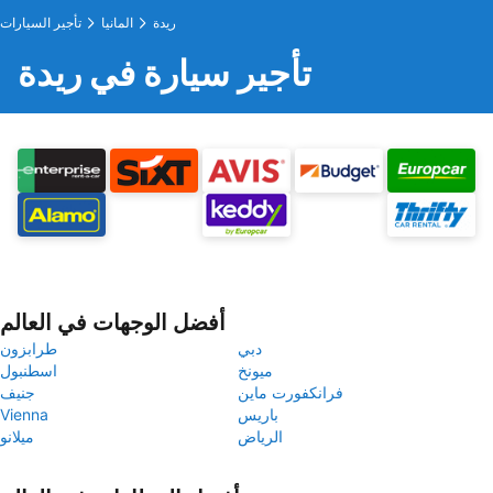
ريدة
المانيا
تأجير السيارات
تأجير سيارة في ريدة
أفضل الوجهات في العالم
دبي
طرابزون
ميونخ
اسطنبول
فرانكفورت ماين
جنيف
باريس
Vienna
الرياض
ميلانو