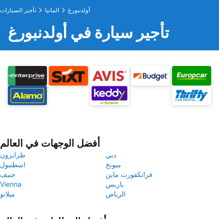
أولدنبورغ
المانيا
تأجير السيارات
تأجير سيارة في أولدنبورغ
أفضل الوجهات في العالم
دبي
طرابزون
ميونخ
اسطنبول
فرانكفورت ماين
جنيف
باريس
Vienna
الرياض
ميلانو