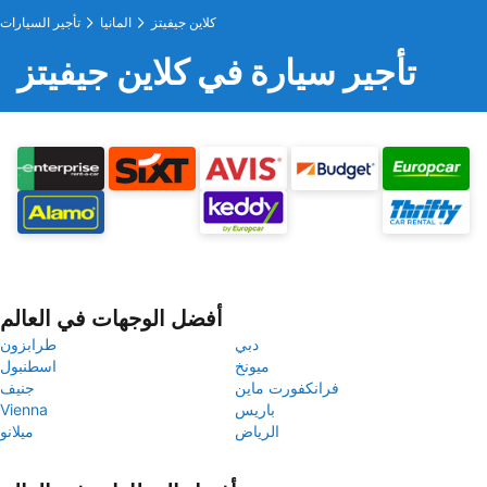
كلاين جيفيتز
المانيا
تأجير السيارات
تأجير سيارة في كلاين جيفيتز
أفضل الوجهات في العالم
دبي
طرابزون
ميونخ
اسطنبول
فرانكفورت ماين
جنيف
باريس
Vienna
الرياض
ميلانو