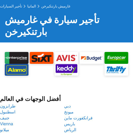
غارميش بارتنكيرخن
المانيا
تأجير السيارات
تأجير سيارة في غارميش
بارتنكيرخن
أفضل الوجهات في العالم
دبي
طرابزون
ميونخ
اسطنبول
فرانكفورت ماين
جنيف
باريس
Vienna
الرياض
ميلانو