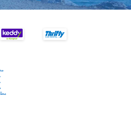
مط
م
م
م
مطار