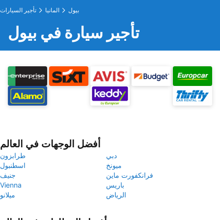
بيول
المانيا
تأجير السيارات
تأجير سيارة في بيول
أفضل الوجهات في العالم
دبي
طرابزون
ميونخ
اسطنبول
فرانكفورت ماين
جنيف
باريس
Vienna
الرياض
ميلانو