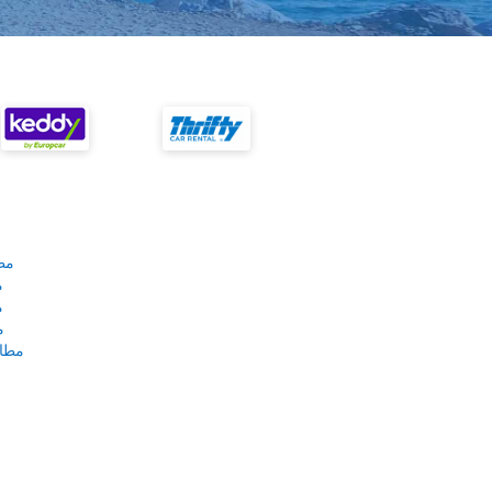
مط
م
م
م
مطار