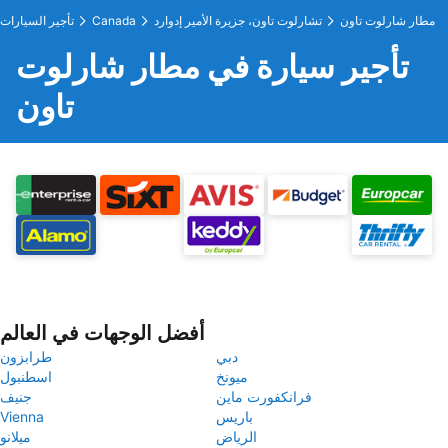
مطار شارلوت تاون
تشارلوت تاون، جزيرة الأمير إدوارد
Canada
تأجير السيارات
تأجير سيارة في مطار شارلوت
تاون
أفضل الوجهات في العالم
دبي
طرابزون
ميونخ
اسطنبول
فرانكفورت ماين
جنيف
باريس
Vienna
الرياض
ميلانو