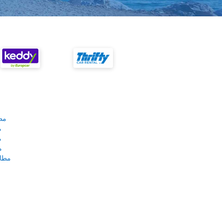
مط
م
م
م
مطار