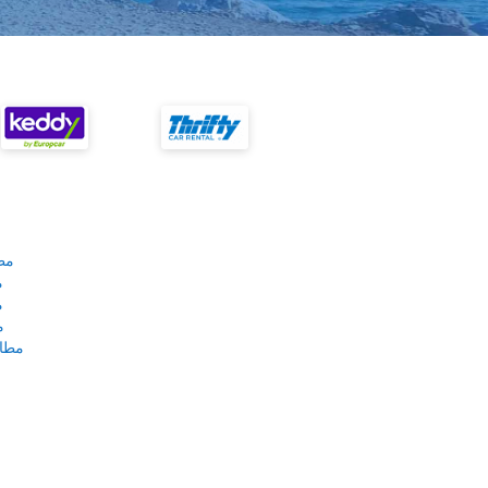
مط
م
م
م
مطار