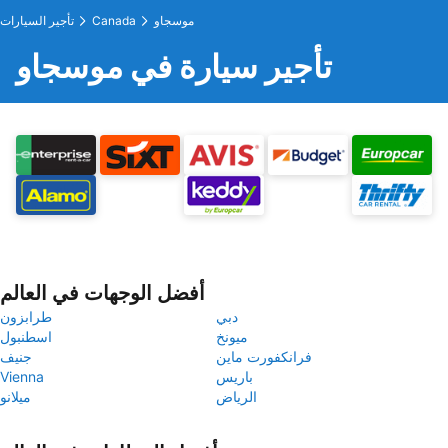
موسجاو
Canada
تأجير السيارات
تأجير سيارة في موسجاو
أفضل الوجهات في العالم
دبي
طرابزون
ميونخ
اسطنبول
فرانكفورت ماين
جنيف
باريس
Vienna
الرياض
ميلانو