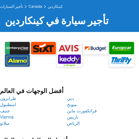
كينكاردين
Canada
تأجير السيارات
تأجير سيارة في كينكاردين
أفضل الوجهات في العالم
دبي
طرابزون
ميونخ
اسطنبول
فرانكفورت ماين
جنيف
باريس
Vienna
الرياض
ميلانو