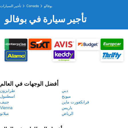
بوفالو
Canada
تأجير السيارات
تأجير سيارة في بوفالو
أفضل الوجهات في العالم
دبي
طرابزون
ميونخ
اسطنبول
فرانكفورت ماين
جنيف
باريس
Vienna
الرياض
ميلانو