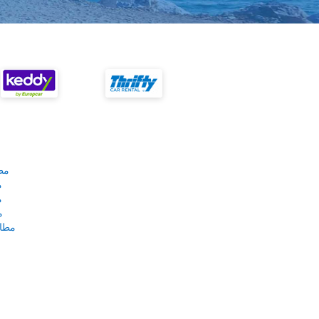
مط
م
م
م
مطار