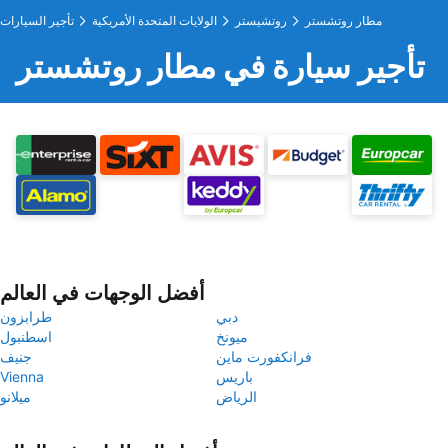
مطار روتشستر
روتشيستر
الولايات المتحدة الأمريكية
تأجير السيارات
تأجير سيارة في مطار روتشستر
أفضل الوجهات في العالم
دبي
طرابزون
ميونخ
اسطنبول
فرانكفورت ماين
جنيف
باريس
Vienna
الرياض
ميلانو