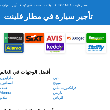
مطار فلينت
Flint, MI
الولايات المتحدة الأمريكية
تأجير السيارات
تأجير سيارة في مطار فلينت
أفضل الوجهات في العالم
دبي
طرابزون
ميونخ
اسطنبول
فرانكفورت ماين
جنيف
باريس
Vienna
الرياض
ميلانو