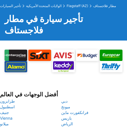
مطار فلاجستاف
Flagstaff (AZ)
الولايات المتحدة الأمريكية
تأجير السيارات
تأجير سيارة في مطار
فلاجستاف
أفضل الوجهات في العالم
دبي
طرابزون
ميونخ
اسطنبول
فرانكفورت ماين
جنيف
باريس
Vienna
الرياض
ميلانو