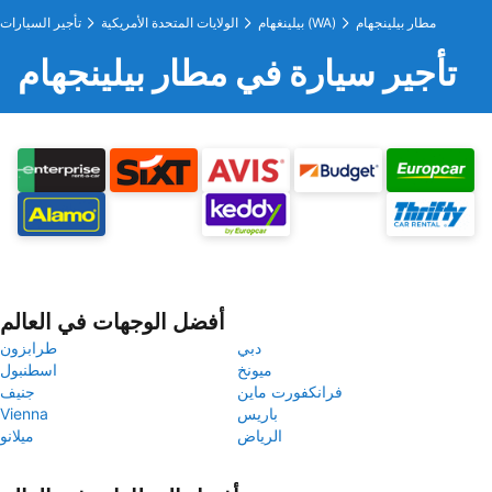
مطار بيلينجهام
بيلينغهام (WA)
الولايات المتحدة الأمريكية
تأجير السيارات
تأجير سيارة في مطار بيلينجهام
أفضل الوجهات في العالم
دبي
طرابزون
ميونخ
اسطنبول
فرانكفورت ماين
جنيف
باريس
Vienna
الرياض
ميلانو