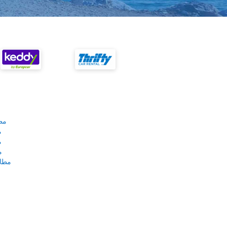
مط
م
م
م
مطار