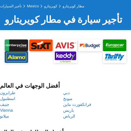
مطار كويريتارو
كويريتارو
Mexico
تأجير السيارات
تأجير سيارة في مطار كويريتارو
أفضل الوجهات في العالم
دبي
طرابزون
ميونخ
اسطنبول
فرانكفورت ماين
جنيف
باريس
Vienna
الرياض
ميلانو