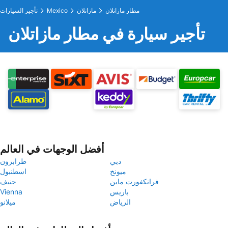
مطار مازاتلان
مازاتلان
Mexico
تأجير السيارات
تأجير سيارة في مطار مازاتلان
أفضل الوجهات في العالم
دبي
طرابزون
ميونخ
اسطنبول
فرانكفورت ماين
جنيف
باريس
Vienna
الرياض
ميلانو