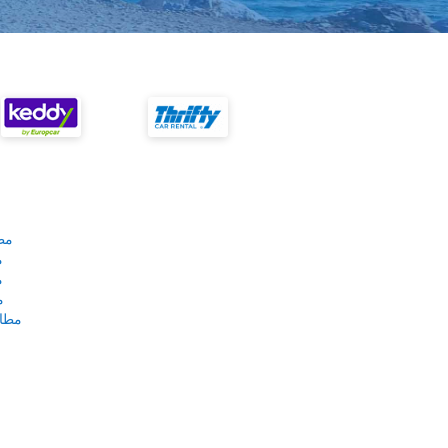
مط
م
م
م
مطار