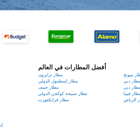
أفضل المطارات في العالم
ار ميونخ
مطار ترابزون
طار دبي
مطار إسطنبول الدولي
طار دبي
مطار جنيف
طار فيينا
مطار صبيحة كوكجن الدولي
 الرياض
مطار فرانكفورت
إي