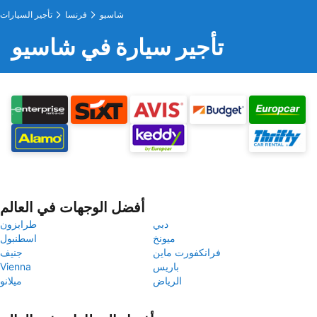
شاسيو
فرنسا
تأجير السيارات
تأجير سيارة في شاسيو
أفضل الوجهات في العالم
دبي
طرابزون
ميونخ
اسطنبول
فرانكفورت ماين
جنيف
باريس
Vienna
الرياض
ميلانو