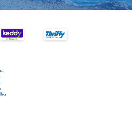
مط
م
م
م
مطار