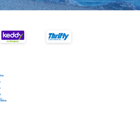
مط
م
م
م
مطار