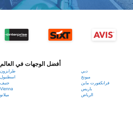
أفضل الوجهات في العالم
دبي
طرابزون
ميونخ
اسطنبول
فرانكفورت ماين
جنيف
باريس
Vienna
الرياض
ميلانو