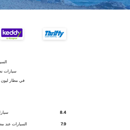
تسليم 
على حسب العملاء r
أخبرنا زبائننا أن موظفي Dollar
8.4
على حسب ا
7.9
وفق تقديرات العملاء , Dollar