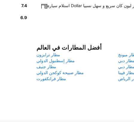
 Dollar في مطار ليون كان سريع و سهل نسبيا
7.4
6.9
أفضل المطارات في العالم
ار ميونخ
مطار ترابزون
طار دبي
مطار إسطنبول الدولي
طار دبي
مطار جنيف
طار فيينا
مطار صبيحة كوكجن الدولي
 الرياض
مطار فرانكفورت