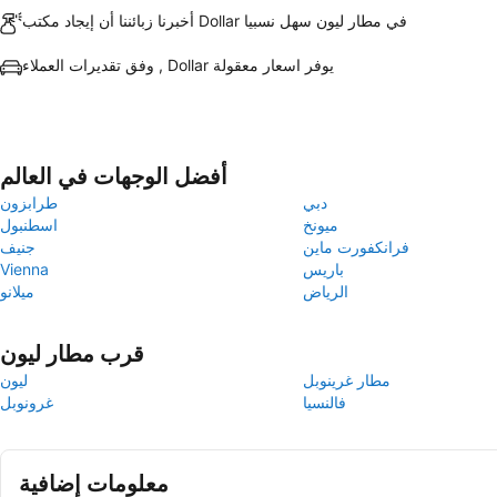
أخبرنا زبائننا أن إيجاد مكتب Dollar في مطار ليون سهل نسبيا
وفق تقديرات العملاء , Dollar يوفر اسعار معقولة
أفضل الوجهات في العالم
دبي
طرابزون
ميونخ
اسطنبول
فرانكفورت ماين
جنيف
باريس
Vienna
الرياض
ميلانو
قرب مطار ليون
مطار غرينوبل
ليون
فالنسيا
غرونوبل
معلومات إضافية