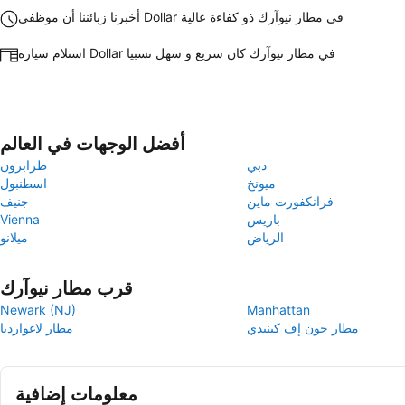
أخبرنا زبائننا أن موظفي Dollar في مطار نيوآرك ذو كفاءة عالية
استلام سيارة Dollar في مطار نيوآرك كان سريع و سهل نسبيا
أفضل الوجهات في العالم
دبي
طرابزون
ميونخ
اسطنبول
فرانكفورت ماين
جنيف
باريس
Vienna
الرياض
ميلانو
قرب مطار نيوآرك
Newark (NJ)
Manhattan
مطار جون إف كينيدي
مطار لاغوارديا
معلومات إضافية