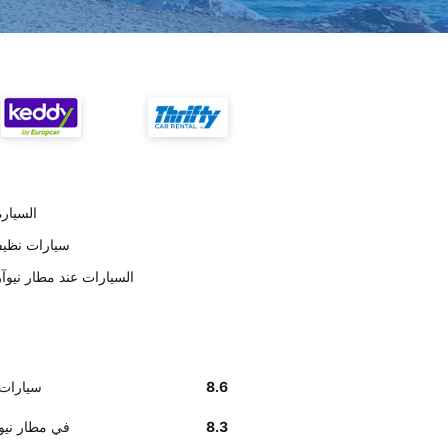
تسليم ar
على حسب العملاء llar
وفق تقديرات العملاء , Dollar السيارات ع
8.6
على حسب العم
8.3
أخبرنا زبائننا أن إيجاد مكت