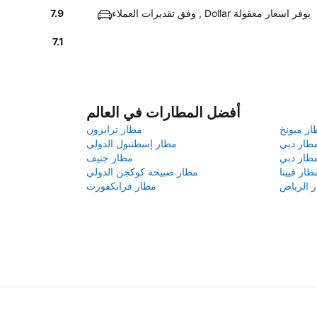
وفق تقديرات العملاء , Dollar يوفر اسعار معقولة
7.9
7.1
أفضل المطارات في العالم
ار ميونخ
مطار ترابزون
طار دبي
مطار إسطنبول الدولي
طار دبي
مطار جنيف
طار فيينا
مطار صبيحة كوكجن الدولي
 الرياض
مطار فرانكفورت