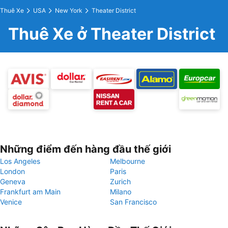
Thuê Xe
USA
New York
Theater District
Thuê Xe ở Theater District
Những điểm đến hàng đầu thế giới
Los Angeles
Melbourne
London
Paris
Geneva
Zurich
Frankfurt am Main
Milano
Venice
San Francisco