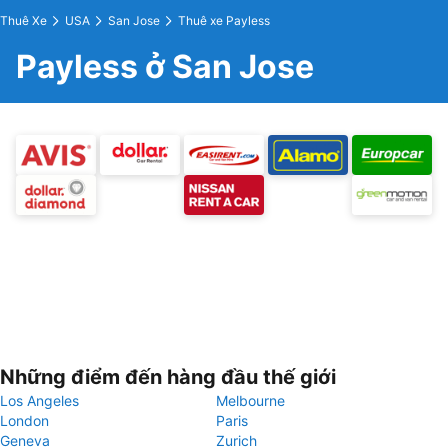
Thuê Xe
USA
San Jose
Thuê xe Payless
Payless ở San Jose
Những điểm đến hàng đầu thế giới
Los Angeles
Melbourne
London
Paris
Geneva
Zurich