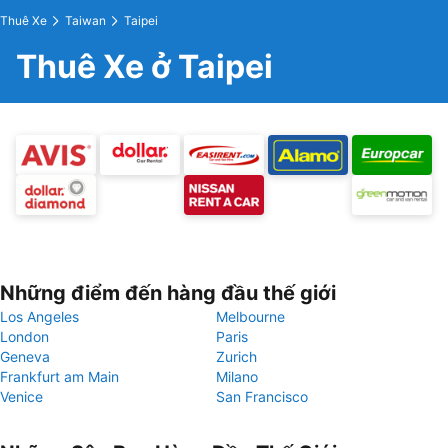
Thuê Xe
Taiwan
Taipei
Thuê Xe ở Taipei
Những điểm đến hàng đầu thế giới
Los Angeles
Melbourne
London
Paris
Geneva
Zurich
Frankfurt am Main
Milano
Venice
San Francisco