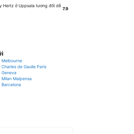
ấy Hertz ở Uppsala tương đối dễ
7.9
ới
 Melbourne
 Charles de Gaulle Paris
y Geneva
 Milan Malpensa
 Barcelona