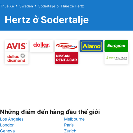
Thuê Xe
Sweden
Sodertalje
Thuê xe Hertz
Hertz ở Sodertalje
Những điểm đến hàng đầu thế giới
Los Angeles
Melbourne
London
Paris
Geneva
Zurich