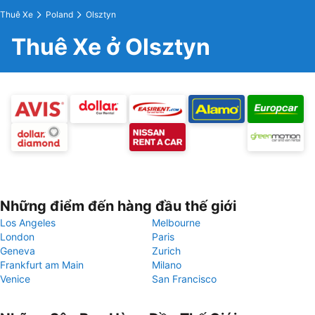
Thuê Xe
Poland
Olsztyn
Thuê Xe ở Olsztyn
Những điểm đến hàng đầu thế giới
Los Angeles
Melbourne
London
Paris
Geneva
Zurich
Frankfurt am Main
Milano
Venice
San Francisco