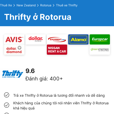
Thuê Xe
New Zealand
Rotorua
Thuê xe Thrifty
Thrifty ở Rotorua
9.6
Đánh giá
:
400+
Trả xe Thrifty ở Rotorua là tương đối nhanh và dễ dàng
Khách hàng của chúng tôi nói nhân viên Thrifty ở Rotorua
khá hiệu quả