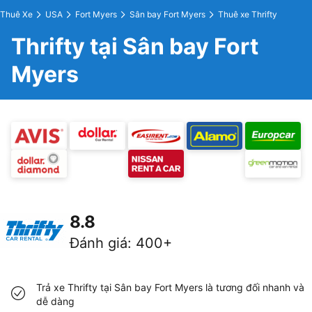
Thuê Xe
USA
Fort Myers
Sân bay Fort Myers
Thuê xe Thrifty
Thrifty tại Sân bay Fort
Myers
8.8
Đánh giá
:
400+
Trả xe Thrifty tại Sân bay Fort Myers là tương đối nhanh và
dễ dàng