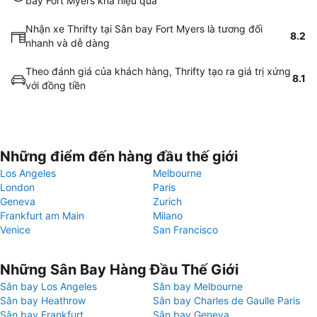
bay Fort Myers khá hiệu quả
Nhận xe Thrifty tại Sân bay Fort Myers là tương đối
8.2
nhanh và dễ dàng
Theo đánh giá của khách hàng, Thrifty tạo ra giá trị xứng
8.1
với đồng tiền
Những điểm đến hàng đầu thế giới
Los Angeles
Melbourne
London
Paris
Geneva
Zurich
Frankfurt am Main
Milano
Venice
San Francisco
Những Sân Bay Hàng Đầu Thế Giới
Sân bay Los Angeles
Sân bay Melbourne
Sân bay Heathrow
Sân bay Charles de Gaulle Paris
Sân bay Frankfurt
Sân bay Geneva